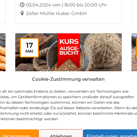
05.04.2024 von | 16:00 bis 20:00 Uhr
Zeller Mühle Huber GmbH
17
MAI
Cookie-Zustimmung verwalten
dir ein optimales Erlebnis zu bieten, verwenden wir Technologien wie
kies, um Geräteinformationen zu speichern und/oder darauf zuzugreifen.
nn du diesen Technologien zustimmst, können wir Daten wie das
fverhalten oder eindeutige IDs auf dieser Website verarbeiten. Wenn du de
Urkorn – Backen mit Dinkel, Emmer
stimmung nicht erteilst oder zurückziehst, können bestimmte Merkmale 
und Einkorn II
nktionen beeinträchtigt werden.
17.05.2024 von | 16:00 bis 20:00 Uhr
Akzeptieren
Ablehnen
Einstellungen ansehe
Zeller Mühle Huber GmbH