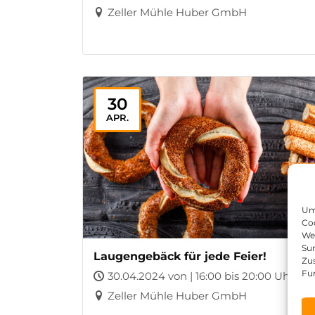
Zeller Mühle Huber GmbH
30
APR.
Um 
Coo
We
Sur
Laugengebäck für jede Feier!
Zu
Fu
30.04.2024 von | 16:00 bis 20:00 Uhr
Zeller Mühle Huber GmbH