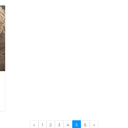
←
1
2
3
4
5
6
→