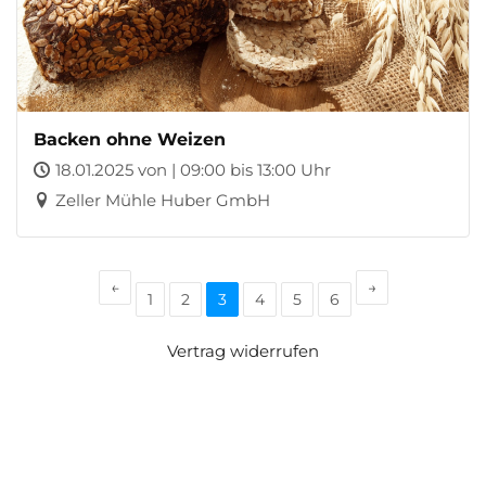
Backen ohne Weizen
18.01.2025 von | 09:00 bis 13:00 Uhr
Zeller Mühle Huber GmbH
←
→
1
2
3
4
5
6
Vertrag widerrufen
Zeller Mühle Huber GmbH
Zeller Straße 47
77833 Ottersweier