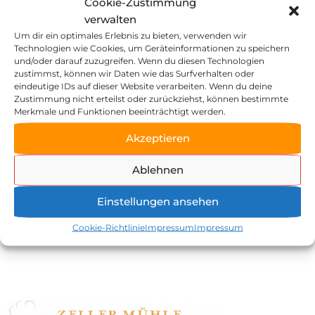
Cookie-Zustimmung
verwalten
Um dir ein optimales Erlebnis zu bieten, verwenden wir
Technologien wie Cookies, um Geräteinformationen zu speichern
E
Vorname
Nachname
und/oder darauf zuzugreifen. Wenn du diesen Technologien
-
zustimmst, können wir Daten wie das Surfverhalten oder
eindeutige IDs auf dieser Website verarbeiten. Wenn du deine
M
Zustimmung nicht erteilst oder zurückziehst, können bestimmte
Merkmale und Funktionen beeinträchtigt werden.
a
Widerruf bestätigen
i
Akzeptieren
l
Vertrag widerrufen
Ablehnen
(
w
Einstellungen ansehen
Zeller Mühle Huber GmbH
i
Zeller Straße 47
Cookie-Richtlinie
Impressum
Impressum
77833 Ottersweier
e
07223 / 24170
d
info@zeller-muehle.de
e
r