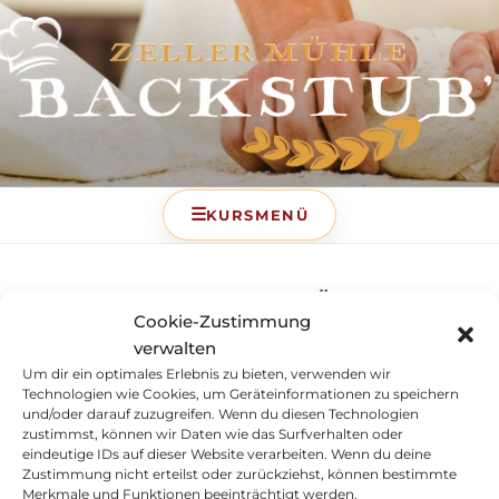
BACKSTUB – DIE
BACKSCHULE DER ZELLER
MÜHLE
DATENSCHUTZERKLÄRUNG
Cookie-Zustimmung
verwalten
Um dir ein optimales Erlebnis zu bieten, verwenden wir
Vertrag widerrufen
Technologien wie Cookies, um Geräteinformationen zu speichern
und/oder darauf zuzugreifen. Wenn du diesen Technologien
zustimmst, können wir Daten wie das Surfverhalten oder
Zeller Mühle Huber GmbH
eindeutige IDs auf dieser Website verarbeiten. Wenn du deine
Zeller Straße 47
Zustimmung nicht erteilst oder zurückziehst, können bestimmte
77833 Ottersweier
Merkmale und Funktionen beeinträchtigt werden.