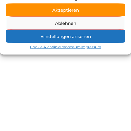
07223 / 24170
Akzeptieren
info@zeller-muehle.de
Ablehnen
Einstellungen ansehen
Cookie-Richtlinie
Impressum
Impressum
Startseite
Veranstaltungen
Dozent:innen
Veranstaltungsbedingungen
Kontakt
Impressum/Datenschutz
© 2026 Backstub - Die Backschule der Zeller Mühle | Zeller Mühle Backstub ist ein
Geschäftsbereich der Zeller Mühle Huber GmbH