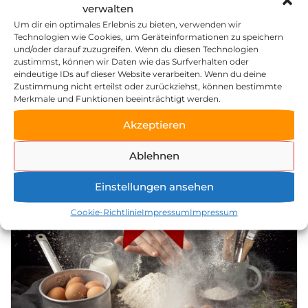
verwalten
Um dir ein optimales Erlebnis zu bieten, verwenden wir
Technologien wie Cookies, um Geräteinformationen zu speichern
und/oder darauf zuzugreifen. Wenn du diesen Technologien
zustimmst, können wir Daten wie das Surfverhalten oder
eindeutige IDs auf dieser Website verarbeiten. Wenn du deine
Einstieg in die Kunst des Brotbackens
Zustimmung nicht erteilst oder zurückziehst, können bestimmte
Merkmale und Funktionen beeinträchtigt werden.
24.02.2024 von | 10:00 bis 15:00 Uhr
Akzeptieren
Zeller Mühle Huber GmbH
Ablehnen
Einstellungen ansehen
05
APR.
Cookie-Richtlinie
Impressum
Impressum