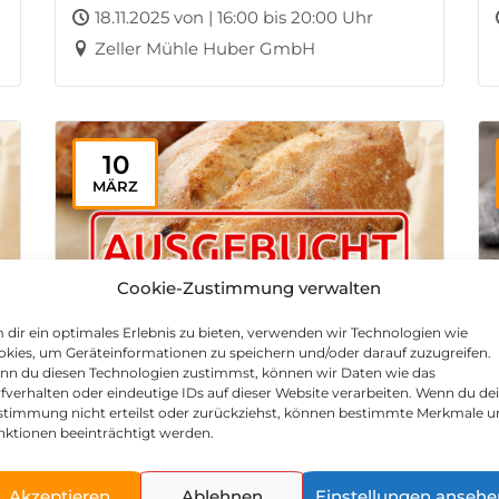
18.11.2025 von | 16:00 bis 20:00 Uhr
Zeller Mühle Huber GmbH
10
MÄRZ
Cookie-Zustimmung verwalten
dir ein optimales Erlebnis zu bieten, verwenden wir Technologien wie
kies, um Geräteinformationen zu speichern und/oder darauf zuzugreifen.
nn du diesen Technologien zustimmst, können wir Daten wie das
fverhalten oder eindeutige IDs auf dieser Website verarbeiten. Wenn du de
Französische Backspezialitäten (10.
stimmung nicht erteilst oder zurückziehst, können bestimmte Merkmale 
März 2026)
nktionen beeinträchtigt werden.
10.03.2026 von | 16:00 bis 20:00 Uhr
Akzeptieren
Ablehnen
Einstellungen ansehe
Zeller Mühle Huber GmbH