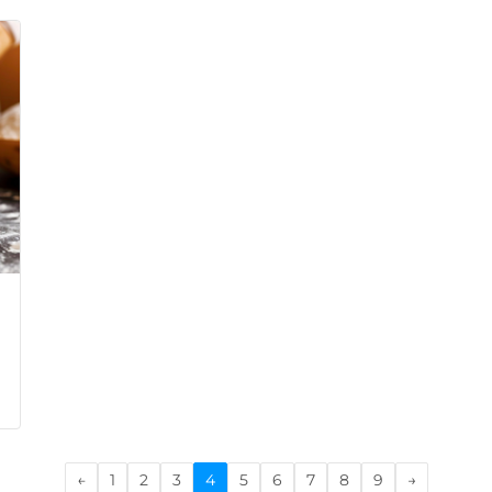
←
1
2
3
4
5
6
7
8
9
→