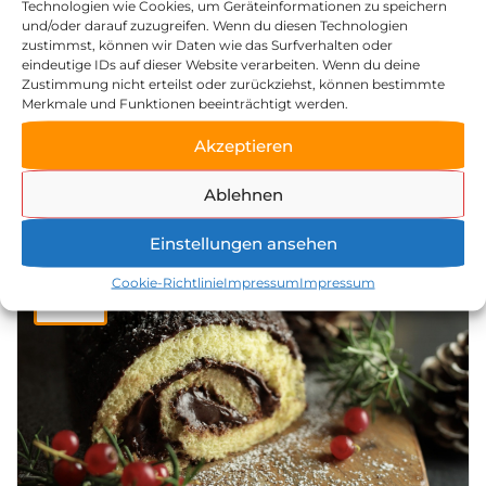
Technologien wie Cookies, um Geräteinformationen zu speichern
und/oder darauf zuzugreifen. Wenn du diesen Technologien
zustimmst, können wir Daten wie das Surfverhalten oder
eindeutige IDs auf dieser Website verarbeiten. Wenn du deine
Zustimmung nicht erteilst oder zurückziehst, können bestimmte
Merkmale und Funktionen beeinträchtigt werden.
American dreams
04.10.2024 von | 16:00 bis 20:00 Uhr
Akzeptieren
Zeller Mühle Huber GmbH
Ablehnen
Einstellungen ansehen
06
Cookie-Richtlinie
Impressum
Impressum
DEZ.