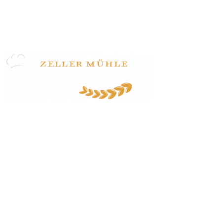
Zeller Straße 47
77833 Ottersweier
07223 / 24170
info@zeller-muehle.de
Startseite
Veranstaltungen
Dozent:innen
Veranstaltungsbedingungen
Kontakt
Impressum/Datenschutz
© 2026 Backstub - Die Backschule der Zeller Mühle | Zeller Mühle Backstub ist ein
Geschäftsbereich der Zeller Mühle Huber GmbH