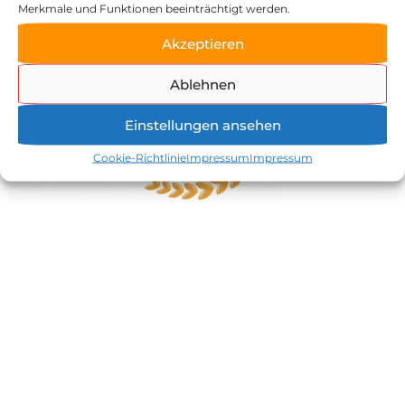
Merkmale und Funktionen beeinträchtigt werden.
Zeller Straße 47
77833 Ottersweier
Akzeptieren
07223 / 24170
info@zeller-muehle.de
Ablehnen
Einstellungen ansehen
Cookie-Richtlinie
Impressum
Impressum
Startseite
Veranstaltungen
Dozent:innen
Veranstaltungsbedingungen
Kontakt
Impressum/Datenschutz
© 2026 Backstub - Die Backschule der Zeller Mühle | Zeller Mühle Backstub ist ein