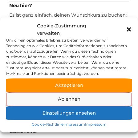
Neu hier?
Es ist ganz einfach, deinen Wunschkurs zu buchen:
Wähle die Anzahl der Tickets aus und drücke den
Cookie-Zustimmung
Bestell-Button.
verwalten
Um dir ein optimales Erlebnis zu bieten, verwenden wir
Wunschkurs ausgebucht?
Technologien wie Cookies, um Geräteinformationen zu speichern
und/oder darauf zuzugreifen. Wenn du diesen Technologien
Keine Sorge. Wir arbeiten bereits am nächsten
zustimmst, können wir Daten wie das Surfverhalten oder
Kursangebot. Und in der Zwischenzeit einfach auf
eindeutige IDs auf dieser Website verarbeiten. Wenn du deine
unserer Hauptseite zeller-muehle.de für den
Zustimmung nicht erteilst oder zurückziehst, können bestimmte
Merkmale und Funktionen beeinträchtigt werden.
Newsletter anmelden und so früh wie möglich
erfahren, wann die nächsten Kurse starten!
Akzeptieren
Kategorien
Ablehnen
Du kannst verschiedene Filter verwenden, um den
für dich passenden Wunschkurs leichter zu finden.
Einstellungen ansehen
Probiere es einfach mal aus!
Cookie-Richtlinie
Impressum
Impressum
Gutscheine