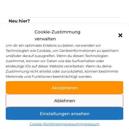
Neu hier?
Es ist ganz einfach, deinen Wunschkurs zu buchen:
Cookie-Zustimmung
Wähle die Anzahl der Tickets aus und drücke den
verwalten
Bestell-Button.
Um dir ein optimales Erlebnis zu bieten, verwenden wir
Technologien wie Cookies, um Geräteinformationen zu speichern
Wunschkurs ausgebucht?
und/oder darauf zuzugreifen. Wenn du diesen Technologien
zustimmst, können wir Daten wie das Surfverhalten oder
Keine Sorge. Wir arbeiten bereits am nächsten
eindeutige IDs auf dieser Website verarbeiten. Wenn du deine
Kursangebot. Und in der Zwischenzeit einfach auf
Zustimmung nicht erteilst oder zurückziehst, können bestimmte
Merkmale und Funktionen beeinträchtigt werden.
unserer Hauptseite zeller-muehle.de für den
Newsletter anmelden und so früh wie möglich
Akzeptieren
erfahren, wann die nächsten Kurse starten!
Ablehnen
Kategorien
Du kannst verschiedene Filter verwenden, um den
Einstellungen ansehen
für dich passenden Wunschkurs leichter zu finden.
Cookie-Richtlinie
Impressum
Impressum
Probiere es einfach mal aus!