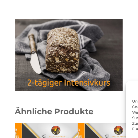
Um 
Coo
Ähnliche Produkte
We
Sur
Zu
Fu