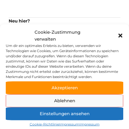
Neu hier?
Es ist ganz einfach, deinen Wunschkurs zu buchen:
Cookie-Zustimmung
Wähle die Anzahl der Tickets aus und drücke den
verwalten
Bestell-Button.
Um dir ein optimales Erlebnis zu bieten, verwenden wir
Technologien wie Cookies, um Geräteinformationen zu speichern
Wunschkurs ausgebucht?
und/oder darauf zuzugreifen. Wenn du diesen Technologien
zustimmst, können wir Daten wie das Surfverhalten oder
Keine Sorge. Wir arbeiten bereits am nächsten
eindeutige IDs auf dieser Website verarbeiten. Wenn du deine
Kursangebot. Und in der Zwischenzeit einfach auf
Zustimmung nicht erteilst oder zurückziehst, können bestimmte
Merkmale und Funktionen beeinträchtigt werden.
unserer Hauptseite zeller-muehle.de für den
Newsletter anmelden und so früh wie möglich
Akzeptieren
erfahren, wann die nächsten Kurse starten!
Ablehnen
Kategorien
Du kannst verschiedene Filter verwenden, um den
Einstellungen ansehen
für dich passenden Wunschkurs leichter zu finden.
Cookie-Richtlinie
Impressum
Impressum
Probiere es einfach mal aus!