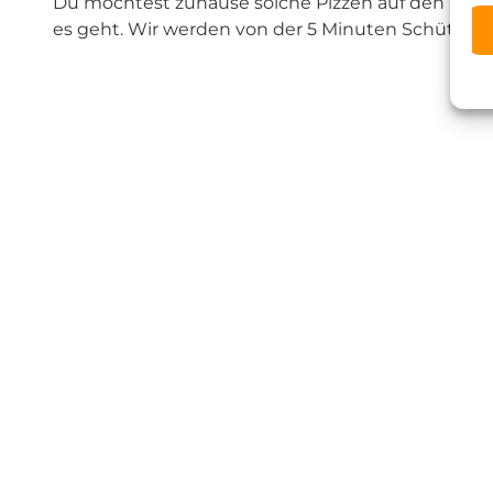
Du möchtest zuhause solche Pizzen auf den Tisch z
es geht. Wir werden von der 5 Minuten Schüttelpiz