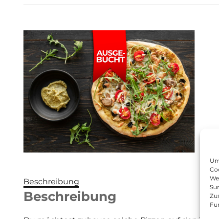
Um 
Coo
We
Beschreibung
Sur
Beschreibung
Zu
Fu