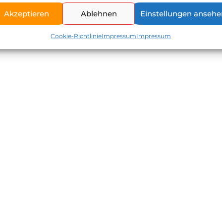
aubern wie in der Pizzaria? Kein Problem – Marion zeigt 
za bis zur 72 Stunden Pizza alles ausprobieren.
Akzeptieren
Ablehnen
Einstellungen ansehe
Cookie-Richtlinie
Impressum
Impressum