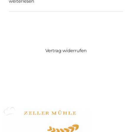
weiterlesen
Vertrag widerrufen
Zeller Mühle Huber GmbH
Zeller Straße 47
77833 Ottersweier
07223 / 24170
info@zeller-muehle.de