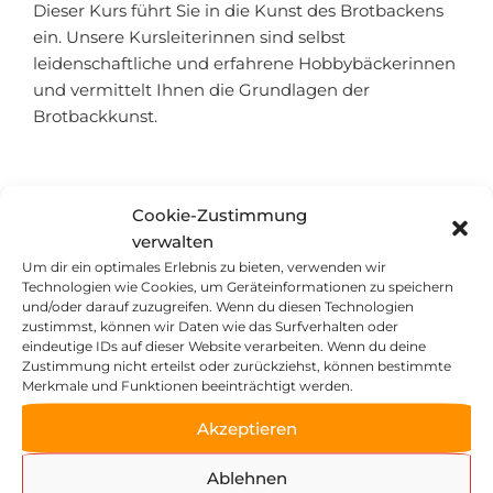
Dieser Kurs führt Sie in die Kunst des Brotbackens
ein. Unsere Kursleiterinnen sind selbst
leidenschaftliche und erfahrene Hobbybäckerinnen
und vermittelt Ihnen die Grundlagen der
Brotbackkunst.
Cookie-Zustimmung
verwalten
Neu hier?
Um dir ein optimales Erlebnis zu bieten, verwenden wir
Technologien wie Cookies, um Geräteinformationen zu speichern
Es ist ganz einfach, deinen Wunschkurs zu buchen:
und/oder darauf zuzugreifen. Wenn du diesen Technologien
zustimmst, können wir Daten wie das Surfverhalten oder
Wähle die Anzahl der Tickets aus und drücke den
eindeutige IDs auf dieser Website verarbeiten. Wenn du deine
Bestell-Button.
Zustimmung nicht erteilst oder zurückziehst, können bestimmte
Merkmale und Funktionen beeinträchtigt werden.
Wunschkurs ausgebucht?
Akzeptieren
Keine Sorge. Wir arbeiten bereits am nächsten
Kursangebot. Und in der Zwischenzeit einfach auf
Ablehnen
unserer Hauptseite zeller-muehle.de für den