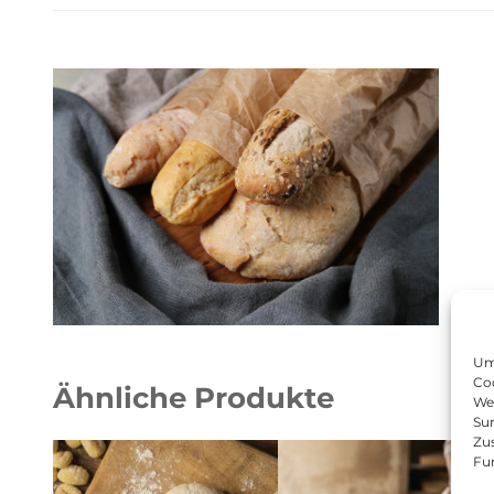
Um 
Coo
Ähnliche Produkte
We
Sur
Zu
Fu