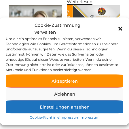
Weiterlesen
Cookie-Zustimmung
verwalten
Um dir ein optimales Erlebnis zu bieten, verwenden wir
Technologien wie Cookies, um Geräteinformationen zu speichern
und/oder darauf zuzugreifen. Wenn du diesen Technologien
zustimmst, können wir Daten wie das Surfverhalten oder
eindeutige IDs auf dieser Website verarbeiten. Wenn du deine
Zustimmung nicht erteilst oder zurückziehst, können bestimmte
KLEINE BÄCKER –
ITALIENISCHE PASTA
Merkmale und Funktionen beeinträchtigt werden.
GROSSES B
| 10. OKTOBER 2026
ACKVERGNÜGEN | 0
Akzeptieren
89,00
€
inkl. MwSt
2. OKTOBER 2026
59,00
€
inkl. 7 % MwSt.
Ablehnen
inkl. MwSt
Weiterlesen
inkl. 7 % MwSt.
Einstellungen ansehen
Weiterlesen
Cookie-Richtlinie
Impressum
Impressum