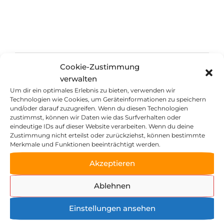
Neu hier?
Cookie-Zustimmung
Es ist ganz einfach, deinen Wunschkurs zu buchen:
verwalten
Wähle die Anzahl der Tickets aus und drücke den
Um dir ein optimales Erlebnis zu bieten, verwenden wir
Bestell-Button.
Technologien wie Cookies, um Geräteinformationen zu speichern
und/oder darauf zuzugreifen. Wenn du diesen Technologien
zustimmst, können wir Daten wie das Surfverhalten oder
Wunschkurs ausgebucht?
eindeutige IDs auf dieser Website verarbeiten. Wenn du deine
Keine Sorge. Wir arbeiten bereits am nächsten
Zustimmung nicht erteilst oder zurückziehst, können bestimmte
Merkmale und Funktionen beeinträchtigt werden.
Kursangebot. Und in der Zwischenzeit einfach auf
unserer Hauptseite zeller-muehle.de für den
Akzeptieren
Newsletter anmelden und so früh wie möglich
erfahren, wann die nächsten Kurse starten!
Ablehnen
Kategorien
Einstellungen ansehen
Du kannst verschiedene Filter verwenden, um den