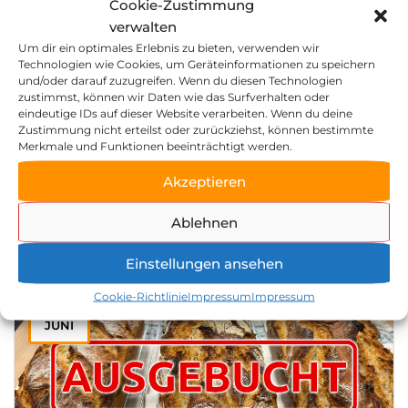
Cookie-Zustimmung
verwalten
Um dir ein optimales Erlebnis zu bieten, verwenden wir
Technologien wie Cookies, um Geräteinformationen zu speichern
und/oder darauf zuzugreifen. Wenn du diesen Technologien
zustimmst, können wir Daten wie das Surfverhalten oder
eindeutige IDs auf dieser Website verarbeiten. Wenn du deine
Zustimmung nicht erteilst oder zurückziehst, können bestimmte
Vom Starter zum Lieblingsbrot: Back dein
Merkmale und Funktionen beeinträchtigt werden.
eigenes Sauerteigbrot | 20. November 2026
Akzeptieren
20.11.2026 von | 16:00 bis 19:30 Uhr
Zeller Mühle Huber GmbH
Ablehnen
Einstellungen ansehen
Cookie-Richtlinie
Impressum
Impressum
16
JUNI